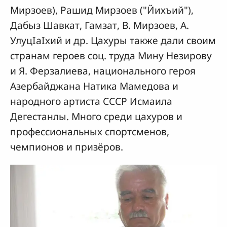
Мирзоев), Рашид Мирзоев ("Йихъий"),
Дабыз Шавкат, Гамзат, В. Мирзоев, А.
УлуцIaIхий и др. Цахуры также дали своим
странам героев соц. труда Мину Незирову
и Я. Ферзалиева, национального героя
Азербайджана Натика Мамедова и
народного артиста СССР Исмаила
Дегестанлы. Много среди цахуров и
профессиональных спортсменов,
чемпионов и призёров.