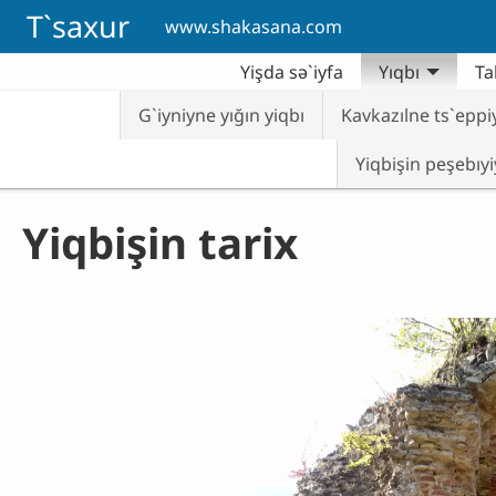
Skip to main content
T`saxur
www.shakasana.com
Yişda sə`iyfa
Yıqbı
Ta
G`iyniyne yığın yiqbı
Kavkazılne ts`eppi
Yiqbişin peşebıyi
Yiqbişin tarix