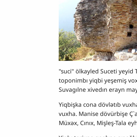
"suci" ölkayled Suceti yeyid
toponimbı yiqbi yeşemiş vo
Suvagılne xivedın erayn ma
Yiqbişka cona dövlətıb vuxhan
vuxha. Manise dövürbişe Ç`a
Müxəx, Cınıx, Mişleş-Tala ey