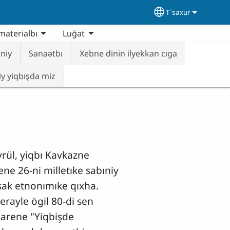
T`saxur
Select your lang
materialbı
Luğat
niy
Sanaətbı
Xebne dinin ilyekkan cıga
iy yiqbışda miz
rül, yiqbı Kavkazne
ne 26-ni milletıke sabıniy
 sak etnonımıke qıxha.
erayle ögil 80-di sen
harene "Yiqbişde