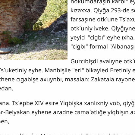
hökumdaraşin karbı" 
kızaxxa. Qiyğa 293-de s
farsaşıne otk`une Ts`ax
otk`uniy iveke. Qiyğıyne
yeyid "cigbı" eyhe ıxha.
"cigbı" formal "Albanaşı
Gurcıbişdi avalıyne otk
 Ts`uketiniy eyhe. Manbişile "eri" ölkayled Eretini
xhene cıgabişe axuynbı, masalan: Zakatala rayon
ydan.
a. Ts`epbe XIV esıre Yiqbişka xanlıxniy vob, qiyğa
r-Belyakan eyhene azadne cəmə`ətlığe yiqbişın a
hen,