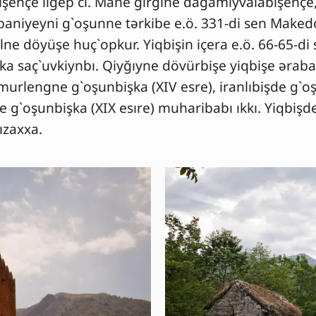
şençe ılğep`cı. Mane gırgıne dağamiyvalabişençe, 
lbaniyeyni g`oşunne tərkibe e.ö. 331-di sen Maked
ne döyüşe huç`opkur. Yiqbişin içera e.ö. 66-65-d
 saç`uvkiynbı. Qiyğıyne dövürbişe yiqbişe ərabaşı
murlengne g`oşunbişka (XIV esre), iranlıbişde g`oş
ne g`oşunbişka (XIX esıre) muharibabı ıkkı. Yiqbiş
ızaxxa.