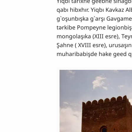
Yiqbı tarixne geebne sınağbi
qabı hibxhır. Yiqbı Kavkaz A
g`oşunbışka g`arşı Gavgamel
tərkibe Pompeyne legionbişka
mongolaşıka (XIII esre), Tey
Şahne ( XVIII esre), urusaşı
muharibabişde həke geed q