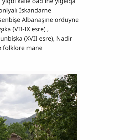
yiqbı kalle oad ine yığelqa
oniyalı İskandarne
i senbişe Albanaşıne orduyne
ka (VII-IX esre) ,
unbişka (XVII esre), Nadir
de folklore mane