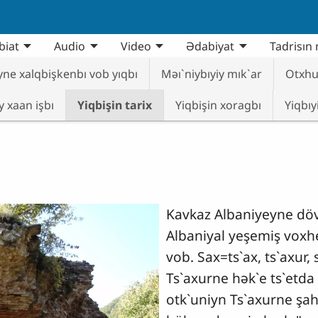
biat
Audio
Video
Ədabiyat
Tadrisın 
yne xalqbişkenbı vob yıqbı
Məı`niybıyiy mık`ar
Otxhu
y xaan işbı
Yiqbişin tarix
Yiqbişin xoragbı
Yiqbıy
Kavkaz Albaniyeyne döv
Albaniyal yeşemiş voxhe
vob. Sax=ts`ax, ts`axur,
Ts`axurne hək`e ts`etda 
otk`uniyn Ts`axurne şa