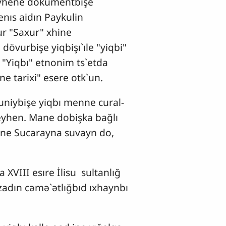
eyhene dokumentbişe
enıs aidın Paykulin
ur "Saxur" xhine
 dövurbişe yiqbişı`ıle "yiqbi"
 "Yiqbı" etnonim ts`etda
ne tarixi" esere otk`un.
`uniybişe yiqbı menne cural-
y eyhen. Mane dobişka bağlı
ene Sucarayna suvayn do,
 XVIII esıre İlisu sultanlığ
zadın cəmə`ətlığbıd ıxhaynbı