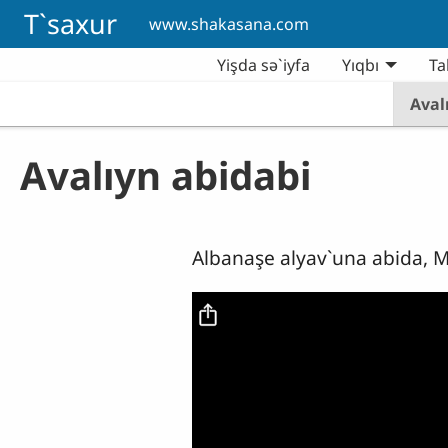
Skip to main content
T`saxur
www.shakasana.com
Yişda sə`iyfa
Yıqbı
Ta
Aval
Avalıyn abidabi
Albanaşe alyav`una abida, 