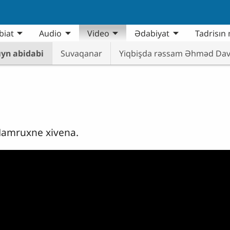
biat
Audio
Video
Ədabiyat
Tadrisın 
ıyn abidabi
Suvaqanar
Yiqbişda rəssam Əhməd Da
Mamruxne xivena.