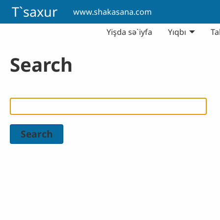
Skip to main content
T`saxur
www.shakasana.com
Yişda sə`iyfa
Yıqbı
Ta
Search