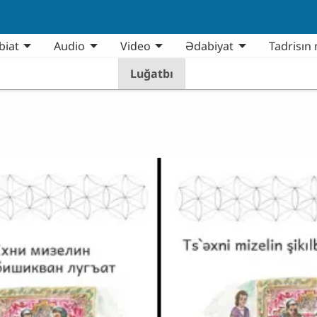
biat
Audio
Video
Ədabiyat
Tadrisın 
Luğatbı