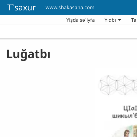
Skip to main content
T`saxur
www.shakasana.com
Yişda sə`iyfa
Yıqbı
Ta
Luğatbı