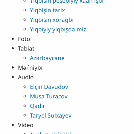
Yiqbişin peşebıyiy xaan işbı
Yiqbişin tarix
Yiqbişin xoragbı
Yiqbıyiy yiqbışda miz
Foto
Tabiat
Azərbaycane
Məı`niybı
Audio
Elçin Davudov
Musa Turacov
Qadir
Taryel Sulxayev
Video