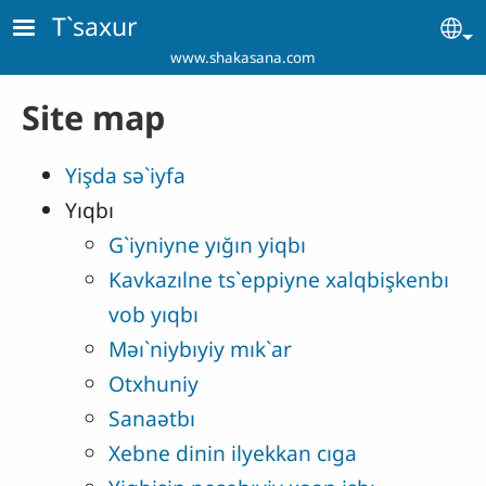
Skip to main content
T`saxur
Se
www.shakasana.com
Site map
Yişda sə`iyfa
Yıqbı
G`iyniyne yığın yiqbı
Kavkazılne ts`eppiyne xalqbişkenbı
vob yıqbı
Məı`niybıyiy mık`ar
Otxhuniy
Sanaətbı
Xebne dinin ilyekkan cıga