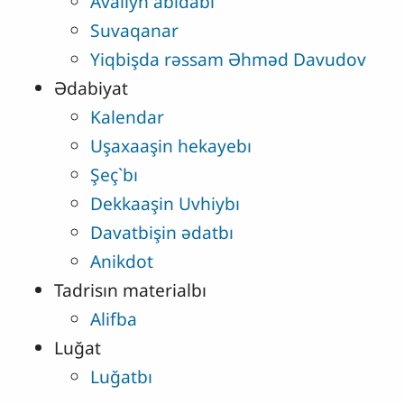
Avalıyn abidabi
Suvaqanar
Yiqbişda rəssam Əhməd Davudov
Ədabiyat
Kalendar
Uşaxaaşin hekayebı
Şeç`bı
Dekkaaşin Uvhiybı
Davatbişin ədatbı
Anikdot
Tadrisın materialbı
Alifba
Luğat
Luğatbı